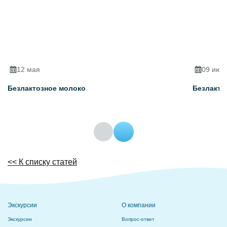
12 мая
09 июн
Безлактозное молоко
Безлакто
<< К списку статей
Экскурсии
О компании
Экскурсии
Вопрос-ответ