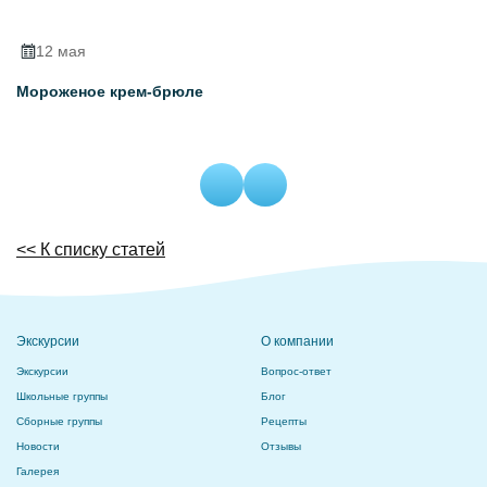
12 мая
Мороженое крем-брюле
М
к
<< К списку статей
Экскурсии
О компании
Экскурсии
Вопрос-ответ
Школьные группы
Блог
Сборные группы
Рецепты
Новости
Отзывы
Галерея