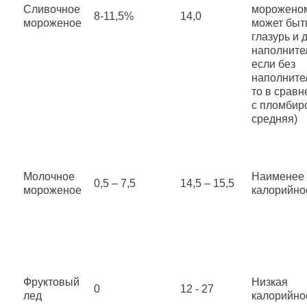
Сливочное
морожено
8-11,5%
14,0
мороженое
может быт
глазурь и 
наполните
если без
наполните
то в сравн
с пломбир
средняя)
Молочное
Наименее
0,5 – 7,5
14,5 – 15,5
мороженое
калорийно
Фруктовый
Низкая
0
12 - 27
лед
калорийно