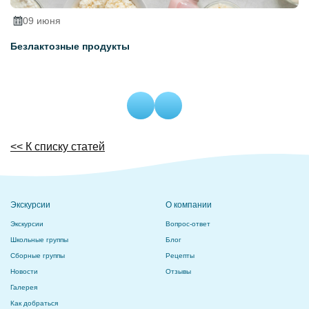
09 июня
Безлактозные продукты
Ч
<< К списку статей
Экскурсии
О компании
Экскурсии
Вопрос-ответ
Школьные группы
Блог
Сборные группы
Рецепты
Новости
Отзывы
Галерея
Как добраться