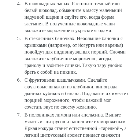
В шоколадных чашах.
Растопите темный или
белый шоколад, обмакните в массу маленький
надувной шарик и сдуйте его, когда форма
застынет. В полученные шоколадные чаши
выложите мороженое и украсьте ягодами.
В стеклянных баночках.
Небольшие баночки с
крышками (например, от йогурта или варенья)
подойдут для индивидуальных порций. Слоями
выложите клубничное мороженое, ягоды,
гранолу и взбитые сливки. Такую тару удобно
брать с собой на пикник.
С фруктовыми шашлычками.
Сделайте
фруктовые шпажки из клубники, винограда,
дынных кубиков и банана. Подавайте их вместе с
порцией мороженого, чтобы каждый мог
сочетать вкус по своему желанию.
В половинках лимона или апельсина.
Выньте
мякоть из цитрусов и наполните их мороженым.
Яркая кожура станет естественной «тарелкой», а
легкий цитрусовый аромат придаст свежести