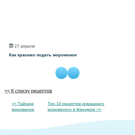
27 апреля
3
Как красиво подать мороженое
Мор
<< К списку рецептов
<< Тайское
Топ-10 рецептов домашнего
мороженое
мороженого в блендере >>