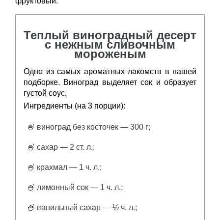
фруктовый.
Теплый виноградный десерт
с нежным сливочным
мороженым
Одно из самых ароматных лакомств в нашей
подборке. Виноград выделяет сок и образует
густой соус.
Ингредиенты (на 3 порции):
🍧 виноград без косточек — 300 г;
🍧 сахар — 2 ст. л.;
🍧 крахмал — 1 ч. л.;
🍧 лимонный сок — 1 ч. л.;
🍧 ванильный сахар — ½ ч. л.;