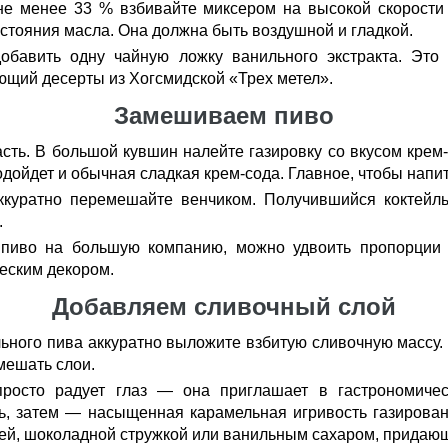
е менее 33 % взбивайте миксером на высокой скорости 
стояния масла. Она должна быть воздушной и гладкой.
обавить одну чайную ложку ванильного экстракта. Это
щий десерты из Хогсмидской «Трех метел».
Замешиваем пиво
сть. В большой кувшин налейте газировку со вкусом крем
одойдет и обычная сладкая крем-сода. Главное, чтобы напи
ккуратно перемешайте венчиком. Получившийся коктейл
.
 пиво на большую компанию, можно удвоить пропорции 
ческим декором.
Добавляем сливочный слой
ьного пива аккуратно выложите взбитую сливочную массу.
мешать слои.
просто радует глаз — она приглашает в гастрономиче
ть, затем — насыщенная карамельная игривость газиров
ей, шоколадной стружкой или ванильным сахаром, придающ