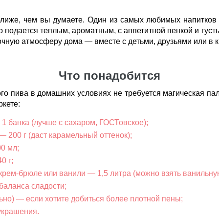
лиже, чем вы думаете. Один из самых любимых напитков
о подается теплым, ароматным, с аппетитной пенкой и густ
очную атмосферу дома — вместе с детьми, друзьями или в к
Что понадобится
го пива в домашних условиях не требуется магическая пал
кете:
1 банка (лучше с сахаром, ГОСТовское);
— 200 г (даст карамельный оттенок);
0 мл;
0 г;
 крем-брюле или ванили — 1,5 литра (можно взять ванильную
баланса сладости;
ьно) — если хотите добиться более плотной пены;
украшения.