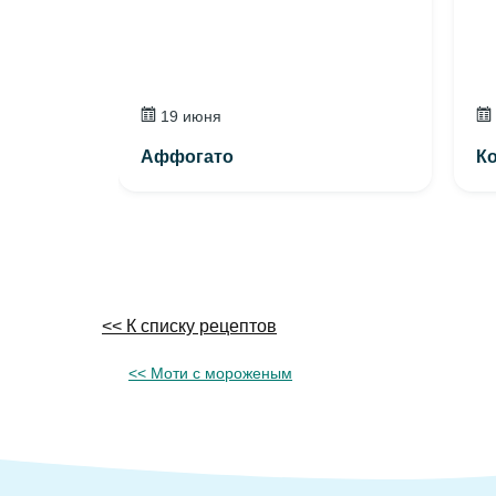
19 июня
Аффогато
К
<< К списку рецептов
<< Моти с мороженым